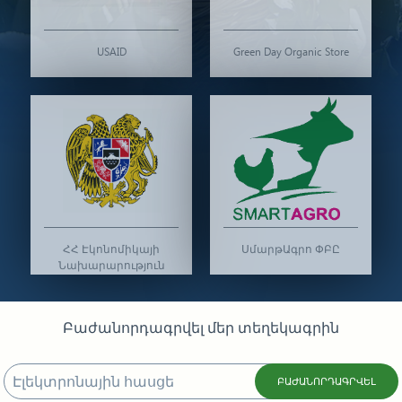
USAID
Green Day Organic Store
ՀՀ Էկոնոմիկայի
ՍմարթԱգրո ՓԲԸ
Նախարարություն
Բաժանորդագրվել մեր տեղեկագրին
ԲԱԺԱՆՈՐԴԱԳՐՎԵԼ