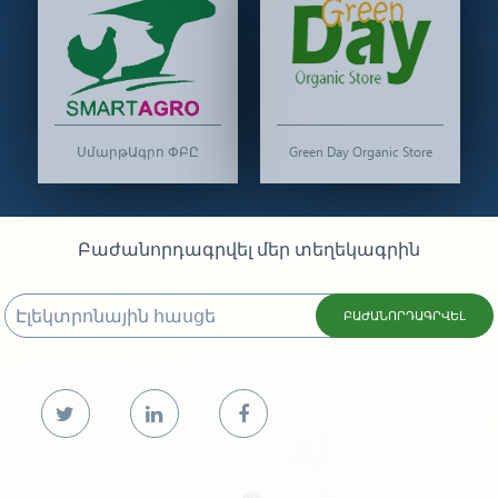
ՍմարթԱգրո ՓԲԸ
Green Day Organic Store
Բաժանորդագրվել մեր տեղեկագրին
ԲԱԺԱՆՈՐԴԱԳՐՎԵԼ