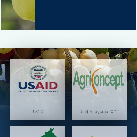
USAID
ԱգրիԿոնցեպտ ՓԲԸ