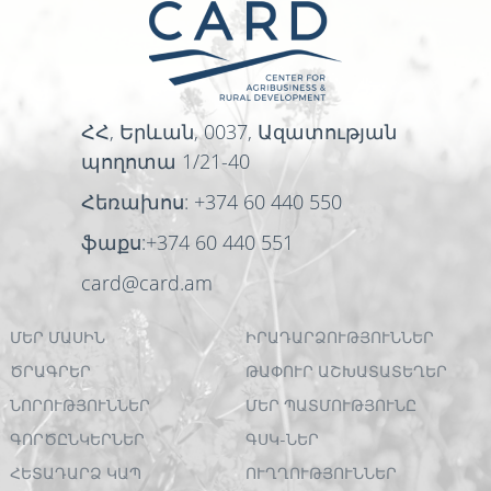
ՀՀ, Երևան, 0037, Ազատության
պողոտա 1/21-40
Հեռախոս: +374 60 440 550
ֆաքս:+374 60 440 551
card@card.am
ՄԵՐ ՄԱՍԻՆ
ԻՐԱԴԱՐՁՈՒԹՅՈՒՆՆԵՐ
ԾՐԱԳՐԵՐ
ԹԱՓՈՒՐ ԱՇԽԱՏԱՏԵՂԵՐ
ՆՈՐՈՒԹՅՈՒՆՆԵՐ
ՄԵՐ ՊԱՏՄՈՒԹՅՈՒՆԸ
ԳՈՐԾԸՆԿԵՐՆԵՐ
ԳՍԿ-ՆԵՐ
ՀԵՏԱԴԱՐՁ ԿԱՊ
ՈՒՂՂՈՒԹՅՈՒՆՆԵՐ