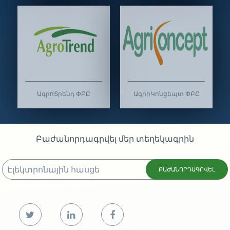
ԱգրոՏրենդ ՓԲԸ
ԱգրիԿոնցեպտ ՓԲԸ
Բաժանորդագրվել մեր տեղեկագրին
ԲԱԺԱՆՈՐԴԱԳՐՎԵԼ