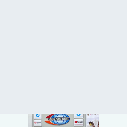
ԿՍՊ
ՀԵՏԱԴԱՐՁ ԿԱՊ