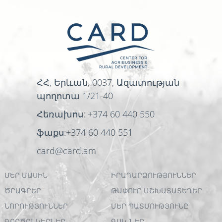
ՀՀ, Երևան, 0037, Ազատության
պողոտա 1/21-40
Հեռախոս: +374 60 440 550
ֆաքս:+374 60 440 551
card@card.am
ՄԵՐ ՄԱՍԻՆ
ԻՐԱԴԱՐՁՈՒԹՅՈՒՆՆԵՐ
ԾՐԱԳՐԵՐ
ԹԱՓՈՒՐ ԱՇԽԱՏԱՏԵՂԵՐ
ՆՈՐՈՒԹՅՈՒՆՆԵՐ
ՄԵՐ ՊԱՏՄՈՒԹՅՈՒՆԸ
ԳՈՐԾԸՆԿԵՐՆԵՐ
ԳՍԿ-ՆԵՐ