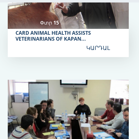
Փտր 15
CARD ANIMAL HEALTH ASSISTS
VETERINARIANS OF KAPAN...
ԿԱՐԴԱԼ