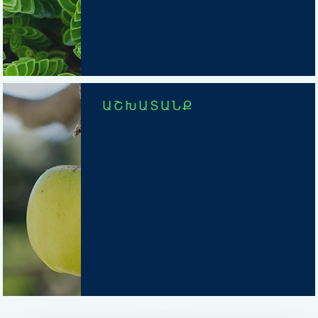
ԱՇԽԱՏԱՆՔ