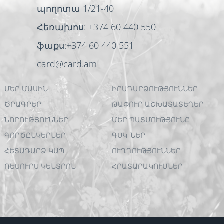
պողոտա 1/21-40
Հեռախոս: +374 60 440 550
ֆաքս:+374 60 440 551
card@card.am
ՄԵՐ ՄԱՍԻՆ
ԻՐԱԴԱՐՁՈՒԹՅՈՒՆՆԵՐ
ԾՐԱԳՐԵՐ
ԹԱՓՈՒՐ ԱՇԽԱՏԱՏԵՂԵՐ
ՆՈՐՈՒԹՅՈՒՆՆԵՐ
ՄԵՐ ՊԱՏՄՈՒԹՅՈՒՆԸ
ԳՈՐԾԸՆԿԵՐՆԵՐ
ԳՍԿ-ՆԵՐ
ՀԵՏԱԴԱՐՁ ԿԱՊ
ՈՒՂՂՈՒԹՅՈՒՆՆԵՐ
ՌԵՍՈՒՐՍ ԿԵՆՏՐՈՆ
ՀՐԱՏԱՐԱԿՈՒՄՆԵՐ