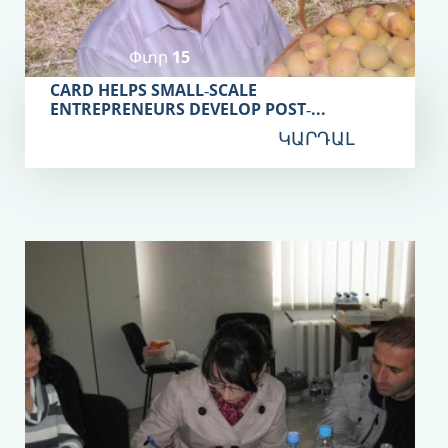
Փտր 15
CARD HELPS SMALL‐SCALE
ENTREPRENEURS DEVELOP POST‐...
ԿԱՐԴԱԼ