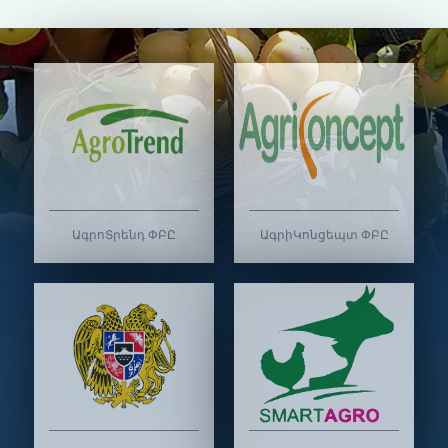
ԱգրոՏրենդ ՓԲԸ
ԱգրիԿոնցեպտ ՓԲԸ