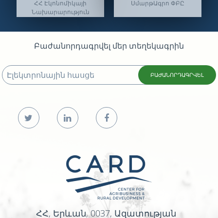
ՀՀ Էկոնոմիկայի
ՍմարթԱգրո ՓԲԸ
Նախարարություն
Բաժանորդագրվել մեր տեղեկագրին
ԲԱԺԱՆՈՐԴԱԳՐՎԵԼ
ՀՀ, Երևան, 0037, Ազատության