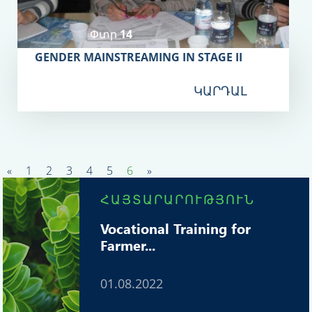
Փտր 14
GENDER MAINSTREAMING IN STAGE II
ԿԱՐԴԱԼ
«
1
2
3
4
5
6
»
ՀԱՅՏԱՐԱՐՈՒԹՅՈՒՆ
Vocational Training for
Farmer...
01.08.2022