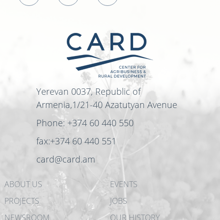
Yerevan 0037, Republic of
Armenia,1/21-40 Azatutyan Avenue
Phone: +374 60 440 550
fax:+374 60 440 551
card@card.am
ABOUT US
EVENTS
PROJECTS
JOBS
NEWSROOM
OUR HISTORY