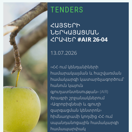
TENDERS
ՀԱՅՏԵՐԻ
ՆԵՐԿԱՅԱՑՄԱՆ
ՀՐԱՎԵՐ #AIR 26-04
13.07.2026
«ՀՀ-ում կենդանիների
համարակալման և հաշվառման
համակարգի կատարելագործում՝
հանուն կայուն
գյուղատնտեսության» (AIR)
ծրագրի շրջանակներում
«Ագրոբիզնեսի և գյուղի
զարգացման կենտրոն»
հիմնադրամի կողմից ՀՀ-ում
սպանդանոցային համակարգի
համապարփակ