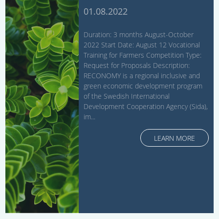
01.08.2022
Duration: 3 months August-October
2022 Start Date: August 12 Vocational
Training for Farmers Competition Type:
Request for Proposals Description:
RECONOMY is a regional inclusive and
green economic development program
of the Swedish International
Development Cooperation Agency (Sida),
im...
LEARN MORE