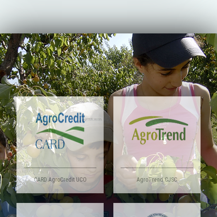
CARD AgroCredit UCO
AgroTrend CJSC