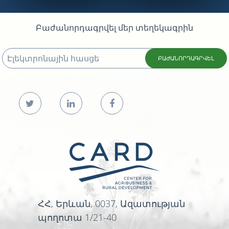
Բաժանորդագրվել մեր տեղեկագրին
ԲԱԺԱՆՈՐԴԱԳՐՎԵԼ
ՀՀ, Երևան, 0037, Ազատության
պողոտա 1/21-40