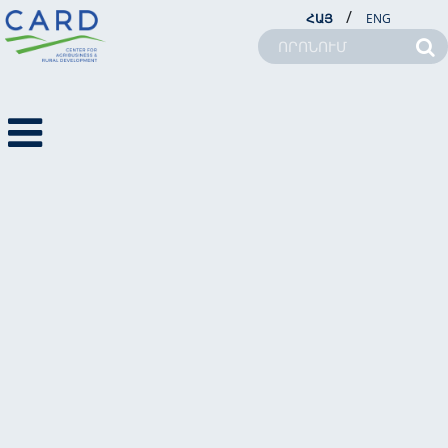
/
ՀԱՅ
ENG
Ընտրել բաժին
Եվրոպական միություն
ՄԵՐ ՄԱՍԻՆ
ԵՎՐՈՊԱԿԱՆ ՄԻՈՒԹՅՈՒՆ
ԾՐԱԳՐԵՐ
ՆՈՐՈՒԹՅՈՒՆՆԵՐ
ԳՍԿ-ՆԵՐ
ԿՍՊ
ՀԵՏԱԴԱՐՁ ԿԱՊ