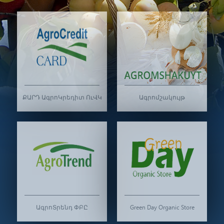
ՔԱՐԴ ԱգրոԿրեդիտ ՈւՎԿ
Ագրոմշակույթ
ԱգրոՏրենդ ՓԲԸ
Green Day Organic Store