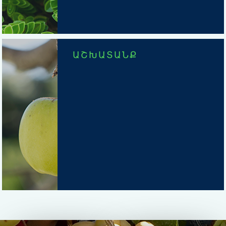
ԱՇԽԱՏԱՆՔ