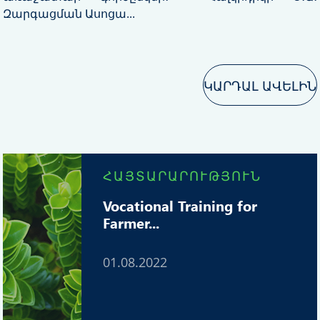
Զարգացման Ասոցա...
ԿԱՐԴԱԼ ԱՎԵԼԻՆ
ՀԱՅՏԱՐԱՐՈՒԹՅՈՒՆ
Vocational Training for
Farmer...
01.08.2022