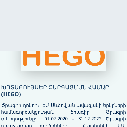
ԽՈՏԱԲՈՒՅՍԵՐ ԶԱՐԳԱՑՄԱՆ ՀԱՄԱՐ
(HEGO)
Ծրագրի դոնոր։ ԵՄ Սևծովյան ավազանի երկրների
համագործակցության ծրագիր Ծրագրի
տևողությունը։ 01․07․2020 – 31․12․2022 Ծրագրի
առաջատար գործընկեր։ Հալկիդիկի Ս․Ա․